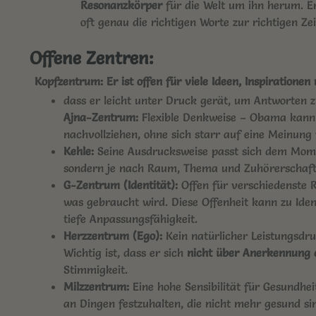
Resonanzkörper
für die Welt um ihn herum. Er
oft genau die richtigen Worte zur richtigen Zei
Offene Zentren:
Kopfzentrum:
Er ist offen für viele Ideen, Inspiratione
dass er leicht unter Druck gerät, um Antworten zu
Ajna-Zentrum:
Flexible Denkweise – Obama kann
nachvollziehen, ohne sich starr auf eine Meinung 
Kehle:
Seine Ausdrucksweise passt sich dem Momen
sondern je nach Raum, Thema und Zuhörerschaft
G-Zentrum (Identität):
Offen für verschiedenste 
was gebraucht wird. Diese Offenheit kann zu Iden
tiefe Anpassungsfähigkeit.
Herzzentrum (Ego):
Kein natürlicher Leistungsdr
Wichtig ist, dass er sich
nicht über Anerkennung 
Stimmigkeit.
Milzzentrum:
Eine hohe Sensibilität für Gesundhe
an Dingen festzuhalten, die nicht mehr gesund si