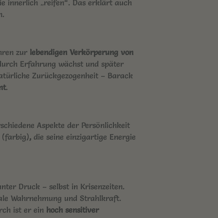
e innerlich „reifen“. Das erklärt auch
n.
ahren zur
lebendigen Verkörperung von
 durch Erfahrung wächst und später
e natürliche Zurückgezogenheit – Barack
mt
.
schiedene Aspekte der Persönlichkeit
n
(farbig)
,
die seine
einzigartige Energie
nter Druck – selbst in Krisenzeiten.
ale Wahrnehmung und Strahlkraft.
rch ist er ein
hoch sensitiver