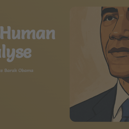
 Human
lyse
nte Barak Obama