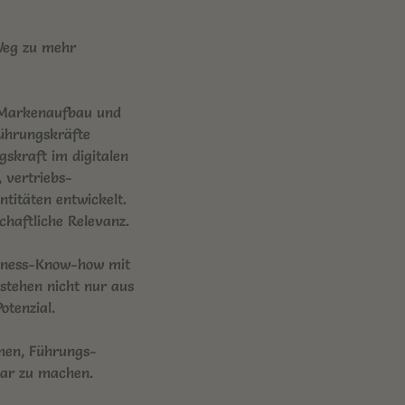
Weg zu mehr
, Markenaufbau und
ührungskräfte
gskraft im digitalen
 vertriebs-
itäten entwickelt.
haftliche Relevanz.
siness-Know-how mit
stehen nicht nur aus
otenzial.
men, Führungs-
tbar zu machen.